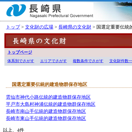
トップ
>
文化財の広場
>
長崎県の文化財
> 国選定重要伝統
トップページ
体系別でさがす
エリアでさがす
複数条件でさがす
文化財件数
国選定重要伝統的建造物群保存地区
雲仙市神代小路伝統的建造物群保存地区
平戸市大島村神浦伝統的建造物群保存地区
長崎市南山手伝統的建造物群保存地区
長崎市東山手伝統的建造物群保存地区
以上、
4
件