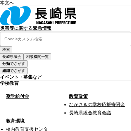
本文へ
災害等に関する緊急情報
長崎県議会
相談機関一覧
分類
でさがす
組織
でさがす
イベント・募集
など
学校教育
奨学給付金
教育政策
ながさきの学校応援寄附金
長崎県総合教育会議
教育環境
校内教育支援センター