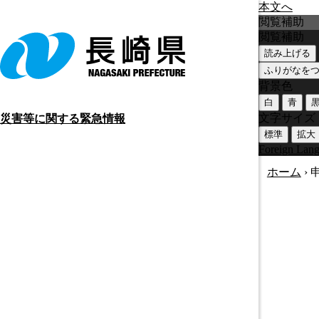
本文へ
閲覧補助
閲覧補助
読み上げる
ふりがなを
背景色
白
青
文字サイズ
災害等に関する緊急情報
標準
拡大
Foreign Lan
ホーム
›