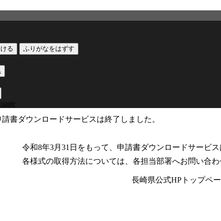
つける
ふりがなをはずす
黒
guage
申請書ダウンロードサービスは終了しました。
令和8年3月31日をもって、申請書ダウンロードサービ
各様式の取得方法については、各担当部署へお問い合わ
長崎県公式HPトップペ
公式SNS
このサイトについて
県庁案内
アンケート
長崎県庁
〒850-8570 長崎市尾上町3-1