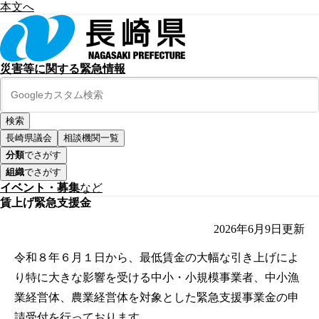
本文へ
災害等に関する緊急情報
長崎県議会
相談機関一覧
分類
でさがす
組織
でさがす
イベント・募集
など
賃上げ緊急支援金
2026年6月9日
更新
令和８年６月１日から、最低賃金の大幅な引き上げによ
り特に大きな影響を受ける中小・小規模事業者、中小漁
業経営体、農業経営体を対象とした緊急支援事業金の申
請受付を行っております。