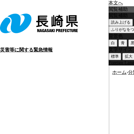
本文へ
閲覧補助
閲覧補助
読み上げる
ふりがなを
背景色
白
青
文字サイズ
災害等に関する緊急情報
標準
拡大
Foreign Lan
ホーム
›
分