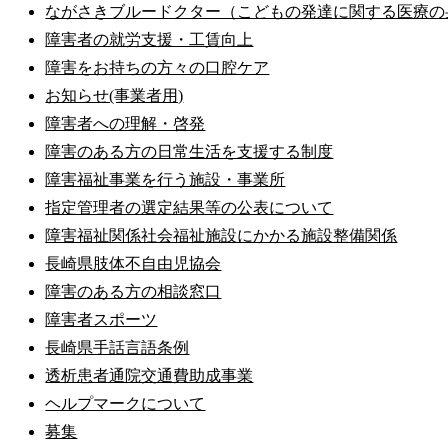
ながさきブルードクター（こどもの発達に関する医療の
障害者の就労支援・工賃向上
障害をお持ちの方々の口腔ケア
お知らせ(事業者用)
障害者への理解・啓発
障害のある方の日常生活を支援する制度
障害福祉事業を行う施設・事業所
指定管理者の選定結果等の公表について
障害福祉関係社会福祉施設にかかる施設整備関係
長崎県肢体不自由児協会
障害のある方の相談窓口
障害者スポーツ
長崎県手話言語条例
透析患者通院交通費助成事業
ヘルプマークについて
募集