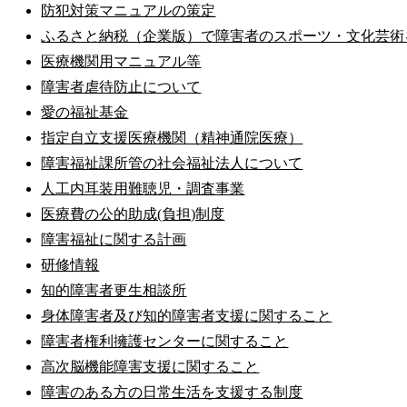
防犯対策マニュアルの策定
ふるさと納税（企業版）で障害者のスポーツ・文化芸術
医療機関用マニュアル等
障害者虐待防止について
愛の福祉基金
指定自立支援医療機関（精神通院医療）
障害福祉課所管の社会福祉法人について
人工内耳装用難聴児・調査事業
医療費の公的助成(負担)制度
障害福祉に関する計画
研修情報
知的障害者更生相談所
身体障害者及び知的障害者支援に関すること
障害者権利擁護センターに関すること
高次脳機能障害支援に関すること
障害のある方の日常生活を支援する制度