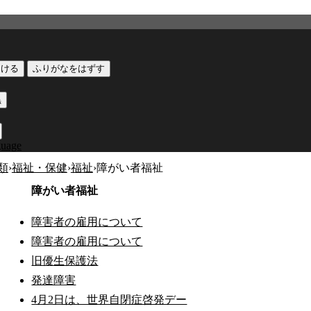
つける
ふりがなをはずす
黒
guage
類
›
福祉・保健
›
福祉
›
障がい者福祉
障がい者福祉
障害者の雇用について
障害者の雇用について
旧優生保護法
発達障害
4月2日は、世界自閉症啓発デー