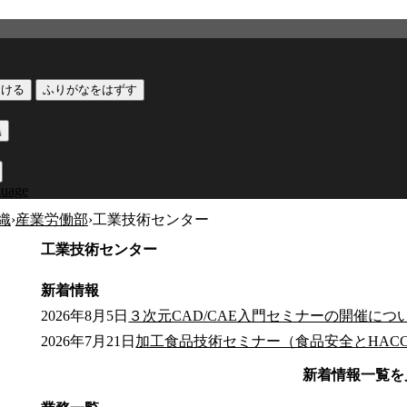
つける
ふりがなをはずす
黒
guage
織
›
産業労働部
›
工業技術センター
工業技術センター
新着情報
2026年8月5日
３次元CAD/CAE入門セミナーの開催について
2026年7月21日
加工食品技術セミナー（食品安全とHAC
新着情報一覧を