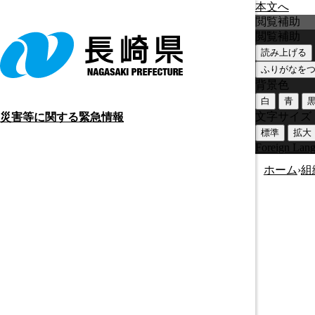
本文へ
閲覧補助
閲覧補助
読み上げる
ふりがなを
背景色
白
青
文字サイズ
災害等に関する緊急情報
標準
拡大
Foreign Lan
ホーム
›
組