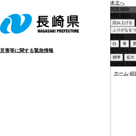
本文へ
閲覧補助
閲覧補助
読み上げる
ふりがなを
背景色
白
青
文字サイズ
災害等に関する緊急情報
標準
拡大
Foreign Lan
ホーム
›
組