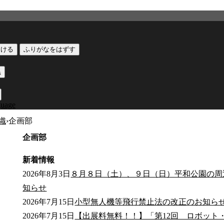
つける
ふりがなをはずす
黒
guage
織
›
企画部
企画部
新着情報
2026年8月3日
８月８日（土）、９日（日）平和公園の周
知らせ
2026年7月15日
小型無人機等飛行禁止法の改正のお知ら
2026年7月15日
【出展料無料！！】「第12回 ロボット・