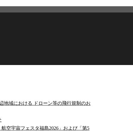
辺地域における ドローン等の飛行規制のお
せ
航空宇宙フェスタ福島2026」および「第5