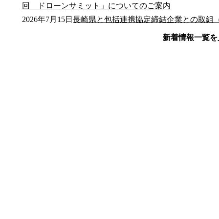
回 ドローンサミット」についてのご案内
2026年7月15日
長崎県と包括連携協定締結企業との取組（
新着情報一覧を
公式SNS
このサイトについて
県庁案内
アンケート
長崎県庁
〒850-8570 長崎市尾上町3-1
電話 095-824-1111（代表）
法人番号 4000020420000
© 2026 Nagasaki Prefectural. All Rights Reserved.