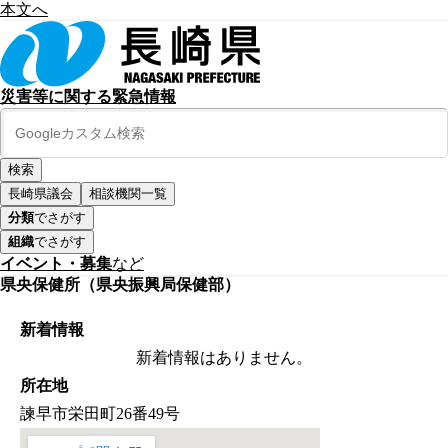
本文へ
災害等に関する緊急情報
長崎県議会
相談機関一覧
分類
でさがす
組織
でさがす
イベント・募集
など
県央保健所（県央振興局保健部）
新着情報
新着情報はありません。
所在地
諫早市栄田町26番49号