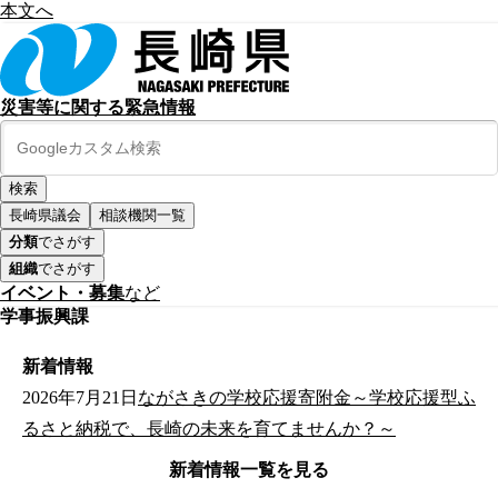
本文へ
災害等に関する緊急情報
長崎県議会
相談機関一覧
分類
でさがす
組織
でさがす
イベント・募集
など
学事振興課
新着情報
2026年7月21日
ながさきの学校応援寄附金～学校応援型ふ
るさと納税で、長崎の未来を育てませんか？～
新着情報一覧を見る