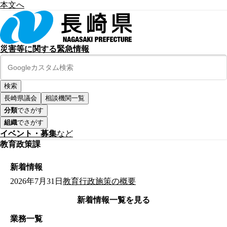
本文へ
災害等に関する緊急情報
長崎県議会
相談機関一覧
分類
でさがす
組織
でさがす
イベント・募集
など
教育政策課
新着情報
2026年7月31日
教育行政施策の概要
新着情報一覧を見る
業務一覧