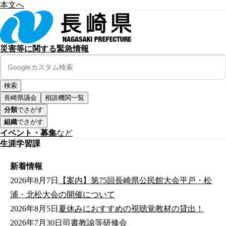
本文へ
災害等に関する緊急情報
長崎県議会
相談機関一覧
分類
でさがす
組織
でさがす
イベント・募集
など
生涯学習課
新着情報
2026年8月7日
【案内】第75回長崎県公民館大会平戸・松
浦・北松大会の開催について
2026年8月5日
夏休みにおすすめの視聴覚教材の貸出！
2026年7月30日
司書教諭等研修会