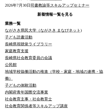
2026年7月30日
司書教諭等スキルアップセミナー
新着情報一覧を見る
業務一覧
ながさき県民大学（ながさき まなびネット)
子ども読書活動
長崎県視聴覚ライブラリー
家庭教育支援
長崎県社会教育委員の会議
公民館
地域学校協働活動の推進（学校・家庭・地域の連携・協
働）
子どもの体験活動
内閣府青年国際交流事業
社会教育主事・社会教育士
社会教育関係者等スキルアップ講座