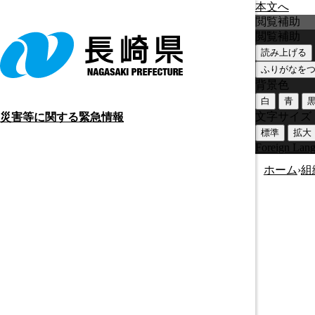
本文へ
閲覧補助
閲覧補助
読み上げる
ふりがなを
背景色
白
青
文字サイズ
災害等に関する緊急情報
標準
拡大
Foreign Lan
ホーム
›
組