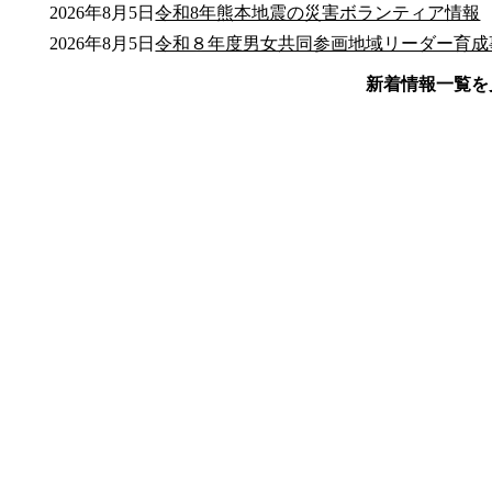
2026年8月5日
令和8年熊本地震の災害ボランティア情報
2026年8月5日
令和８年度男女共同参画地域リーダー育成
2026年8月3日
2026年7月31日
2026年7月31日
2026年7月31日
2026年7月30日
ながさきデコ活 ゼロカーボンアクション12
長崎県気候変動適応セミナー ～みらいの
毎月の推計人口
令和８年度クリーニング師試験を実施し
令和8年度地域環境保全功労者表彰およ
新着情報一覧を
公式SNS
（土）開催）
伝達式を行いました
このサイトについて
県庁案内
アンケート
長崎県庁
〒850-8570 長崎市尾上町3-1
電話 095-824-1111（代表）
法人番号 4000020420000
© 2026 Nagasaki Prefectural. All Rights Reserved.