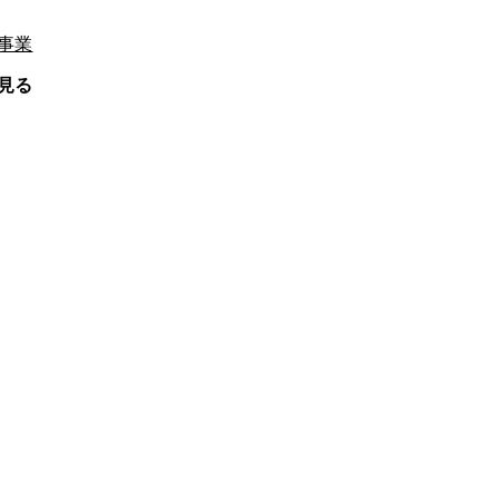
事業
 2026年8月
天気と防災へのそなえ～（令和８年8月29日
ます
び地域環境美化功績者表彰（環境大臣表彰）の
見る