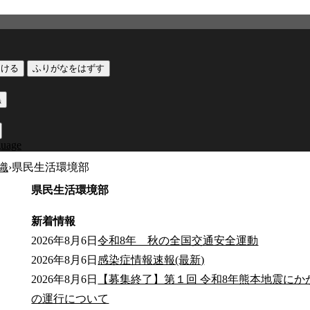
つける
ふりがなをはずす
黒
guage
織
›
県民生活環境部
県民生活環境部
新着情報
2026年8月6日
令和8年 秋の全国交通安全運動
2026年8月6日
感染症情報速報(最新)
2026年8月6日
【募集終了】第１回 令和8年熊本地震にか
の運行について