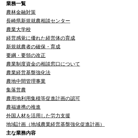
業務一覧
農林金融対策
長崎県新規就農相談センター
農業大学校
経営感覚に優れた経営体の育成
新規就農者の確保・育成
要綱・要領の改正
農業制度資金の相談窓口について
農業経営基盤強化法
農地中間管理事業
集落営農
農用地利用集積等促進計画の認可
農福連携の推進
外国人材を活用した労力支援
地域計画（地域農業経営基盤強化促進計画）
主な業務内容