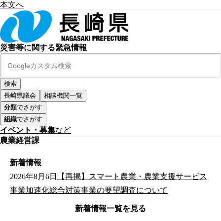
本文へ
災害等に関する緊急情報
長崎県議会
相談機関一覧
分類
でさがす
組織
でさがす
イベント・募集
など
農業経営課
新着情報
2026年8月6日
【再掲】スマート農業・農業支援サービス
事業加速化総合対策事業の要望調査について
新着情報一覧を見る