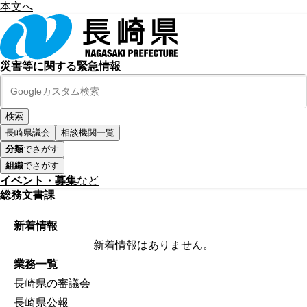
本文へ
災害等に関する緊急情報
長崎県議会
相談機関一覧
分類
でさがす
組織
でさがす
イベント・募集
など
総務文書課
新着情報
新着情報はありません。
業務一覧
長崎県の審議会
長崎県公報