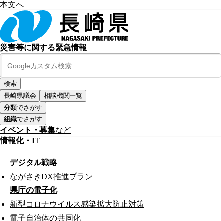
本文へ
災害等に関する緊急情報
長崎県議会
相談機関一覧
分類
でさがす
組織
でさがす
イベント・募集
など
情報化・IT
デジタル戦略
ながさきDX推進プラン
県庁の電子化
新型コロナウイルス感染拡大防止対策
電子自治体の共同化