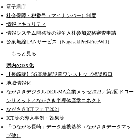
電子県庁
社会保障・税番号（マイナンバー）制度
情報セキュリティ
情報システム開発等の競争入札参加資格審査申請
公衆無線LANサービス（NagasakiPref-FreeWifi）
もっと見る
県内のDX化
【長崎版】5G基地局設置ワンストップ相談窓口
地域情報化
ながさきデジタルDEJI-MA産業メッセ2023／第2回ドロー
ンサミット／ながさき半導体産学コネクト
ながさきICTフェア2021
ICT等の導入事例・効果等
「つながる長崎」データ連携基盤（ながさきデータマッ
プ他）