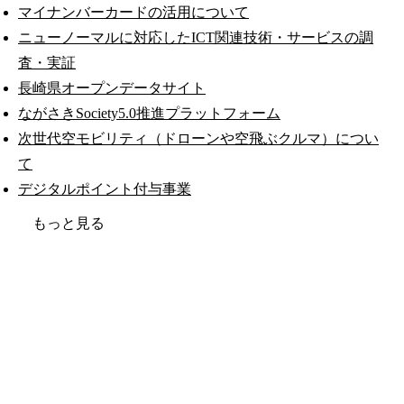
マイナンバーカードの活用について
ニューノーマルに対応したICT関連技術・サービスの調
査・実証
長崎県オープンデータサイト
ながさきSociety5.0推進プラットフォーム
次世代空モビリティ（ドローンや空飛ぶクルマ）につい
て
デジタルポイント付与事業
もっと見る
公式SNS
このサイトについて
県庁案内
アンケート
長崎県庁
〒850-8570 長崎市尾上町3-1
電話 095-824-1111（代表）
法人番号 4000020420000