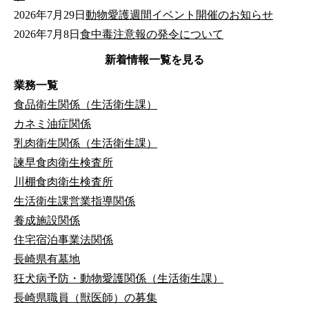
2026年7月29日
動物愛護週間イベント開催のお知らせ
2026年7月8日
食中毒注意報の発令について
新着情報一覧を見る
業務一覧
食品衛生関係（生活衛生課）
カネミ油症関係
乳肉衛生関係（生活衛生課）
諫早食肉衛生検査所
川棚食肉衛生検査所
生活衛生課営業指導関係
養成施設関係
住宅宿泊事業法関係
長崎県有墓地
狂犬病予防・動物愛護関係（生活衛生課）
長崎県職員（獣医師）の募集