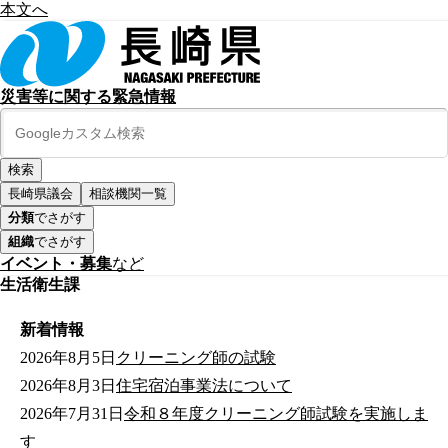
本文へ
災害等に関する緊急情報
長崎県議会
相談機関一覧
分類
でさがす
組織
でさがす
イベント・募集
など
生活衛生課
新着情報
2026年8月5日
クリーニング師の試験
2026年8月3日
住宅宿泊事業法について
2026年7月31日
令和８年度クリーニング師試験を実施しま
す