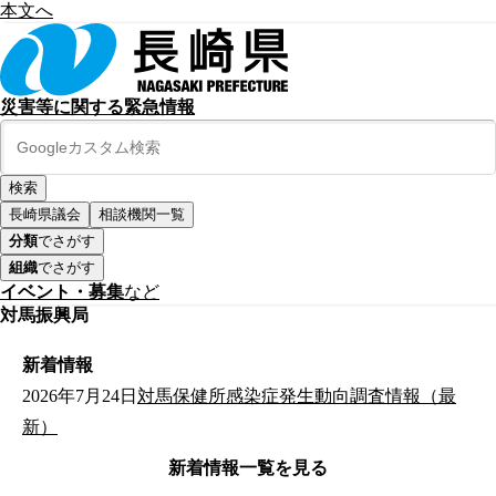
本文へ
災害等に関する緊急情報
長崎県議会
相談機関一覧
分類
でさがす
組織
でさがす
イベント・募集
など
対馬振興局
新着情報
2026年7月24日
対馬保健所感染症発生動向調査情報（最
新）
新着情報一覧を見る