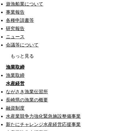
遊漁船業について
事業報告
各種申請書等
研究報告
ニュース
会議等について
もっと見る
漁業取締
漁業取締
水産経営
ながさき漁業伝習所
長崎県の漁業の概要
融資制度
水産業競争力強化緊急施設整備事業
新たにチャレンジ水産経営応援事業