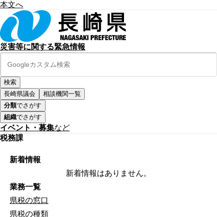
本文へ
災害等に関する緊急情報
長崎県議会
相談機関一覧
分類
でさがす
組織
でさがす
イベント・募集
など
税務課
新着情報
新着情報はありません。
業務一覧
県税の窓口
県税の種類