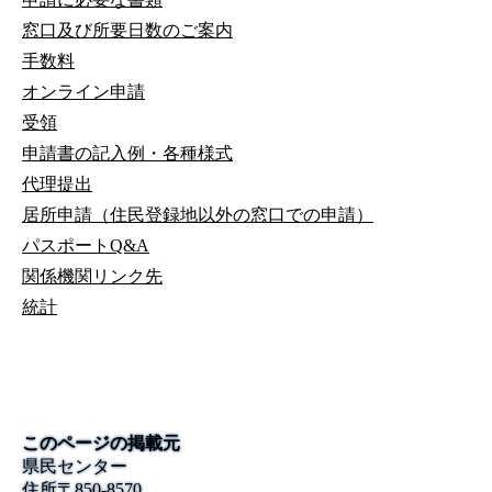
窓口及び所要日数のご案内
手数料
オンライン申請
受領
申請書の記入例・各種様式
代理提出
居所申請（住民登録地以外の窓口での申請）
パスポートQ&A
関係機関リンク先
統計
このページの掲載元
県民センター
住所
〒
850-8570