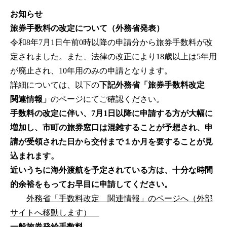
お知らせ
旅券手数料の改定について（外務省発表）
令和8年7月1日午前0時以降の申請分から旅券手数料が改
定されました。また、法律の改正により18歳以上は5年用
が廃止され、10年用のみの申請となります。
詳細については、以下の
下記外務省「旅券手数料改定
関連情報」
のページにてご確認ください。
手数料の改定に伴い、7月1日以降に申請する方が大幅に
増加し、市町の旅券窓口は混雑することが予想され、申
請が受領された日から交付まで１か月を要することが見
込まれます。
近いうちに海外渡航を予定されている方は、十分な時間
的余裕をもってお早目に申請してください。
外務省「手数料改定 関連情報」のページへ（外部
サイトへ移動します）
一般旅券発給手数料