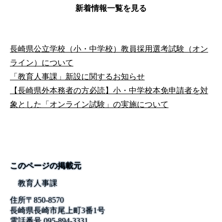
新着情報一覧を見る
長崎県公立学校（小・中学校）教員採用選考試験（オン
ライン）について
「教育人事課」新設に関するお知らせ
【長崎県外本務者の方必読】小・中学校本免申請者を対
象とした「オンライン試験」の実施について
このページの掲載元
教育人事課
住所
〒
850-8570
長崎県長崎市尾上町3番1号
電話番号
095-894-3331