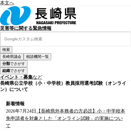
本文へ
災害等に関する緊急情報
長崎県議会
相談機関一覧
分類
でさがす
組織
でさがす
イベント・募集
など
長崎県公立学校（小・中学校）教員採用選考試験（オンライ
ン）について
新着情報
2026年7月24日
【長崎県外本務者の方必読】小・中学校本
免申請者を対象とした「オンライン試験」の実施につい
て