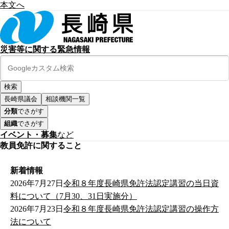
本文へ
災害等に関する緊急情報
長崎県議会
相談機関一覧
分類
でさがす
組織
でさがす
イベント・募集
など
教員免許に関すること
新着情報
2026年7月27日
令和８年度長崎県免許法認定講習の当日資
料について（7月30、31日実施分）
2026年7月23日
令和８年度長崎県免許法認定講習の操作方
法について