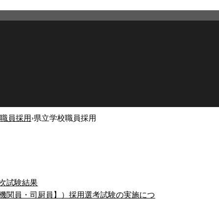
職員採用
›
県立学校職員採用
次試験結果
・機関員・司厨員】）採用選考試験の実施につ