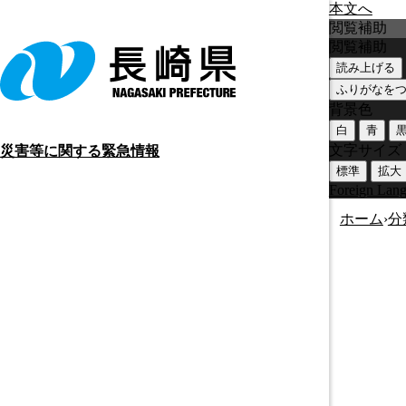
本文へ
閲覧補助
閲覧補助
読み上げる
ふりがなを
背景色
白
青
文字サイズ
災害等に関する緊急情報
標準
拡大
Foreign Lan
ホーム
›
分