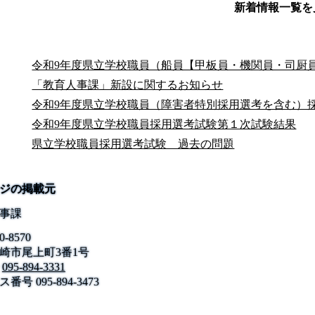
新着情報一覧を
令和9年度県立学校職員（船員【甲板員・機関員・司厨
「教育人事課」新設に関するお知らせ
令和9年度県立学校職員（障害者特別採用選考を含む）
令和9年度県立学校職員採用選考試験第１次試験結果
県立学校職員採用選考試験 過去の問題
ジの掲載元
事課
0-8570
崎市尾上町3番1号
公式SNS
095-894-3331
このサイトについて
県庁案内
アンケート
ス番号
長崎県庁
095-894-3473
〒850-8570 長崎市尾上町3-1
電話 095-824-1111（代表）
法人番号 4000020420000