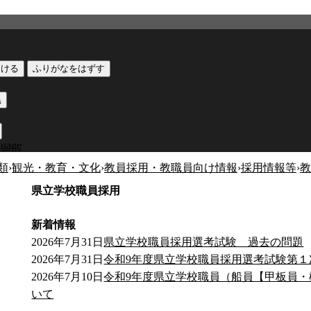
つける
ふりがなをはずす
黒
guage
類
›
観光・教育・文化
›
教員採用・教職員向け情報
›
採用情報等
›
教
県立学校職員採用
新着情報
2026年7月31日
県立学校職員採用選考試験 過去の問題
2026年7月31日
令和9年度県立学校職員採用選考試験第１
2026年7月10日
令和9年度県立学校職員（船員【甲板員
いて