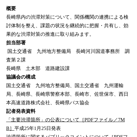
概要
長崎県内の渋滞対策について、関係機関の連携による検
討体制を整え、課題の状況を継続的に把握・共有し、効
果的な渋滞対策の推進に取り組みます。
担当部署
国土交通省 九州地方整備局 長崎河川国道事務所 調
査第２課
長崎県 土木部 道路建設課
協議会の構成
国土交通省 九州地方整備局、国土交通省 九州運輸
局、長崎県、長崎県警察本部、長崎市、佐世保市、西日
本高速道路株式会社、長崎県バス協会
記者発表資料
「主要渋滞箇所」の公表について［PDFファイル／7M
B］
平成25年1月25日発表
渋滞箇所に関するパブリックコメントについて［PDFフ