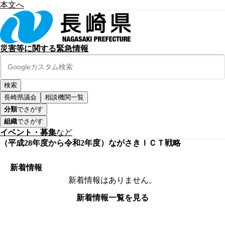
本文へ
災害等に関する緊急情報
長崎県議会
相談機関一覧
分類
でさがす
組織
でさがす
イベント・募集
など
（平成28年度から令和2年度）ながさきＩＣＴ戦略
新着情報
新着情報はありません。
新着情報一覧を見る