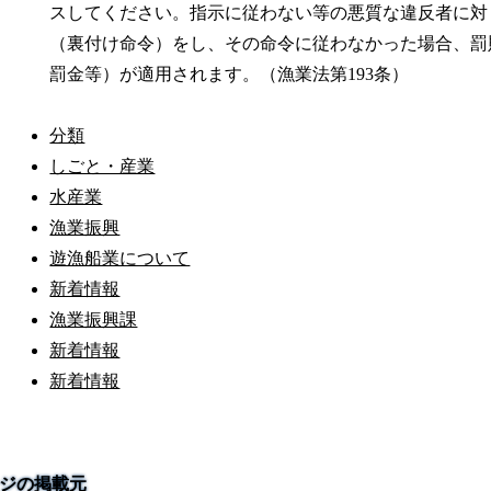
スしてください。指示に従わない等の悪質な違反者に対
（裏付け命令）をし、その命令に従わなかった場合、罰則
罰金等）が適用されます。（漁業法第193条）
分類
しごと・産業
水産業
漁業振興
遊漁船業について
新着情報
漁業振興課
新着情報
新着情報
ジの掲載元