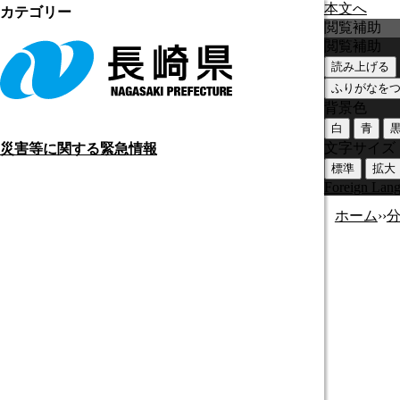
本文へ
カテゴリー
閲覧補助
閲覧補助
読み上げる
ふりがなを
背景色
白
青
文字サイズ
災害等に関する緊急情報
標準
拡大
Foreign Lan
ホーム
›
›