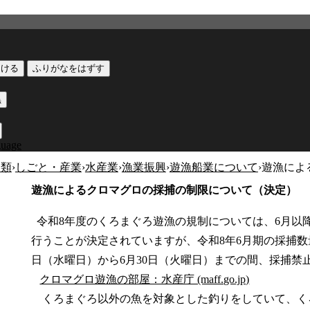
つける
ふりがなをはずす
黒
guage
分類
›
しごと・産業
›
水産業
›
漁業振興
›
遊漁船業について
›
遊漁によ
遊漁によるクロマグロの採捕の制限について（決定）
令和8年度のくろまぐろ遊漁の規制については、6月以降
行うことが決定されていますが、令和8年6月期の採捕数量
日（水曜日）から6月30日（火曜日）までの間、採捕禁
クロマグロ遊漁の部屋：水産庁 (maff.go.jp)
くろまぐろ以外の魚を対象とした釣りをしていて、く