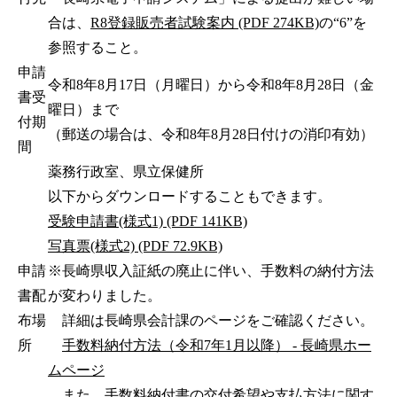
合は、
R8登録販売者試験案内 (PDF 274KB)
の“6”を
参照すること。
申請
令和8年8月17日（月曜日）から令和8年8月28日（金
書受
曜日）まで
付期
（郵送の場合は、令和8年8月28日付けの消印有効）
間
薬務行政室、県立保健所
以下からダウンロードすることもできます。
受験申請書(様式1) (PDF 141KB)
写真票(様式2) (PDF 72.9KB)
申請
※長崎県収入証紙の廃止に伴い、手数料の納付方法
書配
が変わりました。
布場
詳細は長崎県会計課のページをご確認ください。
所
手数料納付方法（令和7年1月以降） - 長崎県ホー
ムページ
また、手数料納付書の交付希望や支払方法に関す