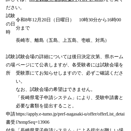
ださい。
試験
令和8年12月20日（日曜日） 10時30分から16時00
の日
分まで
時
長崎市、離島（五島、上五島、壱岐、対馬）
試験
試験会場の詳細については後日決定次第、県ホーム
の場
ページにて公表しますが、各受験者には試験会場を
所
受験票にてお知らせしますので、必ずご確認くださ
い。
なお、試験会場の希望はできません。
「長崎県電子申請システム」により、受験申請書と
必要な書類を提出すること。
申請
https://apply.e-tumo.jp/pref-nagasaki-u/offer/offerList_detai
書受
l?tempSeq=13906
付先
「長崎県電子申請システム」による提出が難しい場