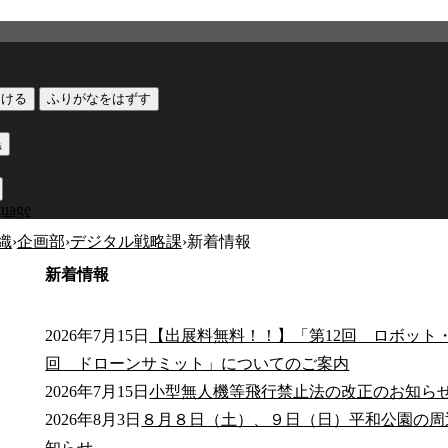
つける
ふりがなをはずす
黒
guage
織
›
企画部
›
デジタル戦略課
›
新着情報
新着情報
2026年7月15日
【出展料無料！！】「第12回 ロボット・
回 ドローンサミット」についてのご案内
2026年7月15日
小型無人機等飛行禁止法の改正のお知ら
公式SNS
2026年8月3日
８月８日（土）、９日（日）平和公園の周
このサイトについて
県庁案内
アンケート
知らせ