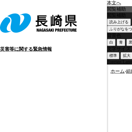
本文へ
閲覧補助
閲覧補助
読み上げる
ふりがなを
背景色
白
青
文字サイズ
災害等に関する緊急情報
標準
拡大
Foreign Lan
ホーム
›
組