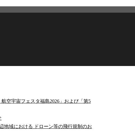
航空宇宙フェスタ福島2026」および「第5
せ
辺地域における ドローン等の飛行規制のお