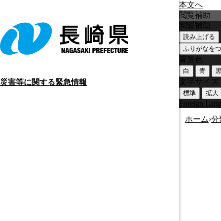
本文へ
閲覧補助
閲覧補助
読み上げる
ふりがなを
背景色
白
青
文字サイズ
災害等に関する緊急情報
標準
拡大
Foreign Lan
ホーム
›
分