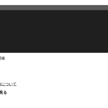
開催
修について
見る