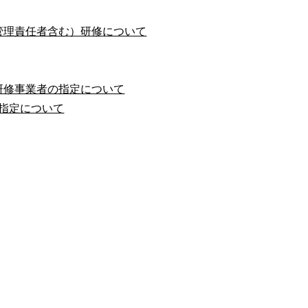
管理責任者含む）研修について
研修事業者の指定について
指定について