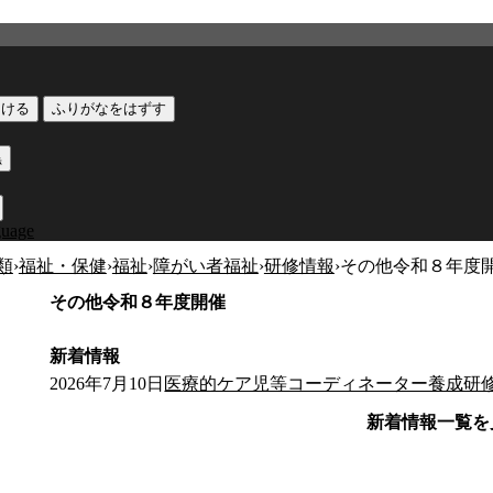
つける
ふりがなをはずす
黒
guage
類
›
福祉・保健
›
福祉
›
障がい者福祉
›
研修情報
›
その他令和８年度
その他令和８年度開催
新着情報
2026年7月10日
医療的ケア児等コーディネーター養成研
新着情報一覧を