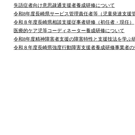
失語症者向け意思疎通支援者養成研修について
令和8年度長崎県サービス管理責任者等（児童発達支援
令和８年度長崎県相談支援従事者研修（初任者・現任）
医療的ケア児等コーディネーター養成研修について
令和8年度精神障害者支援の障害特性と支援技法を学ぶ
令和８年度長崎県強度行動障害支援者養成研修事業者の
公式SNS
このサイトについて
県庁案内
アンケート
長崎県庁
〒850-8570 長崎市尾上町3-1
電話 095-824-1111（代表）
法人番号 4000020420000
© 2026 Nagasaki Prefectural. All Rights Reserved.