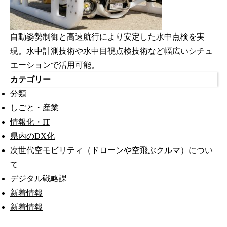
自動姿勢制御と高速航行により安定した水中点検を実
現。水中計測技術や水中目視点検技術など幅広いシチュ
エーションで活用可能。
カテゴリー
分類
しごと・産業
情報化・IT
県内のDX化
次世代空モビリティ（ドローンや空飛ぶクルマ）につい
て
デジタル戦略課
新着情報
新着情報