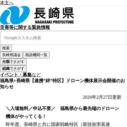
本文へ
災害等に関する緊急情報
長崎県議会
相談機関一覧
分類
でさがす
組織
でさがす
イベント・募集
など
福島県×長崎県【連携”絆”特区】ドローン機体展示会開催のお
知らせ
2026年2月27日
更新
＼入場無料／申込不要／ 福島県から最先端のドローン
機体がやってくる！
昨年度、長崎県と共に国家戦略特区（新技術実装連