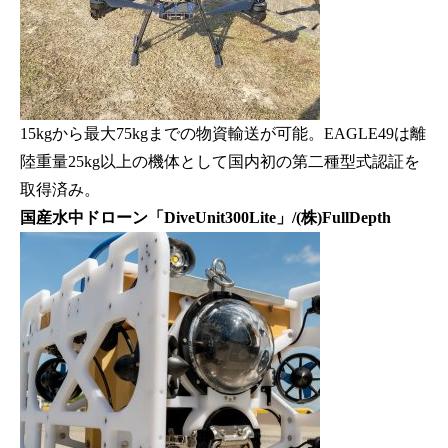
15kgから最大75kgまでの物資輸送が可能。EAGLE49は離
陸重量25kg以上の機体として国内初の第二種型式認証を
取得済み。
国産水中ドローン「DiveUnit300Lite」/(株)FullDepth